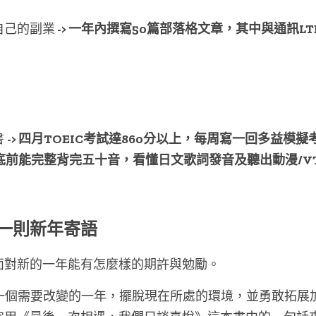
自己的副業
 -> 一年內撰寫50篇部落格文章，其中與通訊L
 
-> 四月TOEIC考試達860分以上，每周寫一回多益模
在年底前能完整背完五十音，看懂日文歌詞發音及聽出動漫/VT
一則新年寄語
面對新的一年能有怎麼樣的期許與勉勵。
是一個需要改變的一年，擺脫現在所處的環境，並勇敢拓展