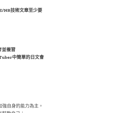
TE/NR技術文章至少要
擬考並複習
uber中簡單的日文會
加強自身的能力為主。