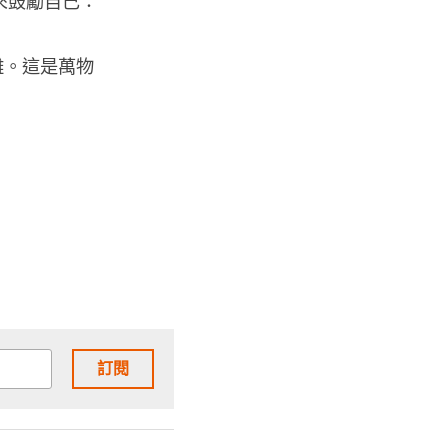
來鼓勵自己：
難。這是萬物
訂閱